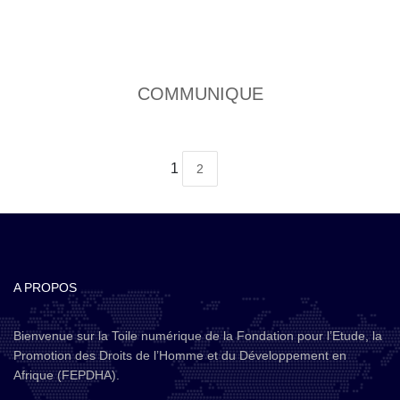
COMMUNIQUE
1
2
A PROPOS
Bienvenue sur la Toile numérique de la Fondation pour l’Etude, la
Promotion des Droits de l’Homme et du Développement en
Afrique (FEPDHA).