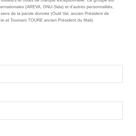
 visiteurs et hôtes de marque exceptionnelle. Ce groupe est
ternationales (AREVA, ONU-Sida) et d’autres personnalités,
r sens de la parole donnée (Ould Val, ancien Président de
érie et Toumani TOURE ancien Président du Mali).